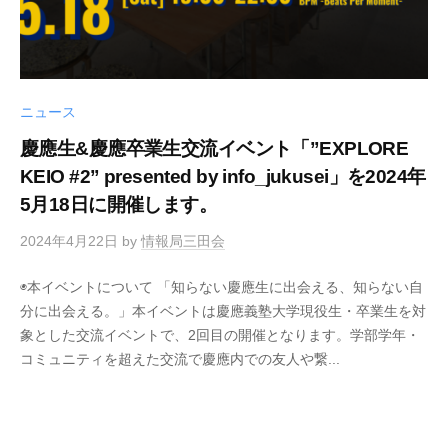
報
局
を
通
ニュース
じ
慶應生&慶應卒業生交流イベント「”EXPLORE
て
KEIO #2” presented by info_jukusei」を2024年
、
塾
5月18日に開催します。
生
2024年4月22日
by
情報局三田会
・
塾
◉本イベントについて 「知らない慶應生に出会える、知らない自
員
分に出会える。」本イベントは慶應義塾大学現役生・卒業生を対
に
象とした交流イベントで、2回目の開催となります。学部学年・
貢
コミュニティを超えた交流で慶應内での友人や繋...
献
す
る