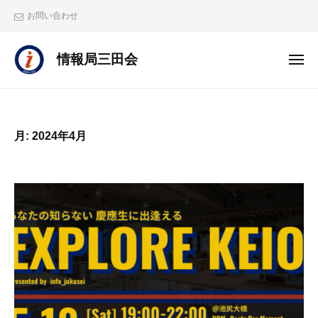
ー
コ
お問い合わせ
ン
テ
情
情報局三田会
メ
ン
報
ニ
ュ
ツ
局
ー
へ
三
田
ス
月:
2024年4月
会
キ
は
ッ
塾
プ
生
情
報
局
・
塾
員
情