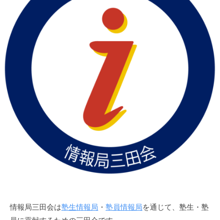
報
局
を
通
じ
て
、
塾
生
・
塾
員
に
貢
献
す
情報局三田会は
塾生情報局
・
塾員情報局
を通じて、塾生・塾
る