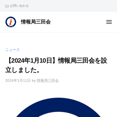
ー
コ
お問い合わせ
ン
テ
情
情報局三田会
メ
ン
報
ニ
ュ
ツ
局
ー
へ
三
田
ス
ニュース
会
キ
は
【2024年1月10日】情報局三田会を設
ッ
塾
プ
立しました。
生
情
2024年1月11日
by
情報局三田会
報
局
・
塾
員
情