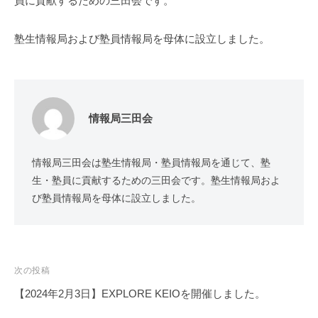
員に貢献するための三田会です。
た
め
の
塾生情報局および塾員情報局を母体に設立しました。
三
田
会
で
情報局三田会
す
。
情報局三田会は塾生情報局・塾員情報局を通じて、塾
生・塾員に貢献するための三田会です。塾生情報局およ
び塾員情報局を母体に設立しました。
投
次の投稿
稿
【2024年2月3日】EXPLORE KEIOを開催しました。
ナ